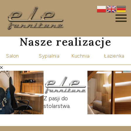
Nasze realizacje
Salon
Sypialnia
Kuchnia
Łazienka
Z pasji do
stolarstwa.