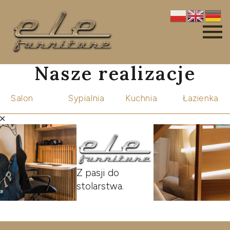
Nasze realizacje
Salon
Sypialnia
Kuchnia
Łazienka
Z pasji do
stolarstwa.