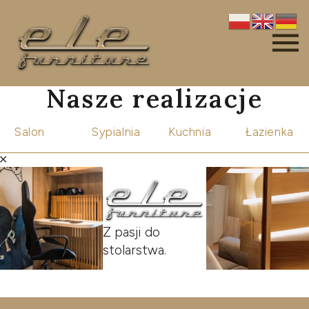
Nasze realizacje
Salon
Sypialnia
Kuchnia
Łazienka
Z pasji do
stolarstwa.