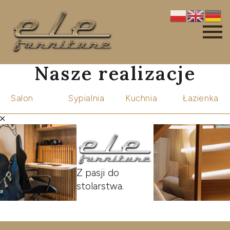
Nasze realizacje
Salon
Sypialnia
Kuchnia
Łazienka
Z pasji do
stolarstwa.