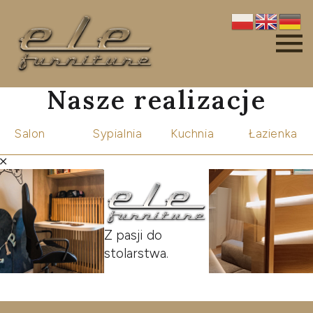
Nasze realizacje
Salon
Sypialnia
Kuchnia
Łazienka
Z pasji do
stolarstwa.