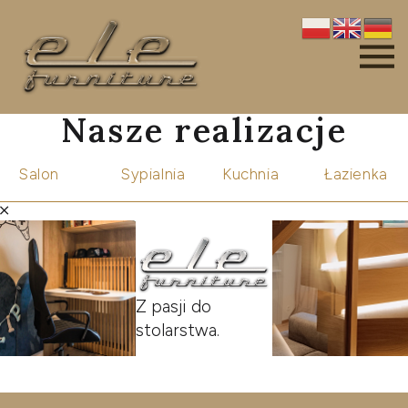
Nasze realizacje
Salon
Sypialnia
Kuchnia
Łazienka
Z pasji do
stolarstwa.