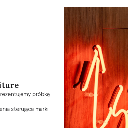
iture
prezentujemy próbkę
nia sterujące marki