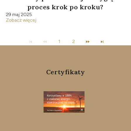
proces krok po kroku?
29 maj 2025
Zobacz więcej
1
2
Certyfikaty