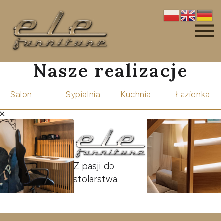
Nasze realizacje
Salon
Sypialnia
Kuchnia
Łazienka
Z pasji do
stolarstwa.